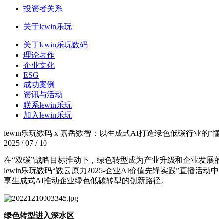
投资者关系
关于lewin乐玩
关于lewin乐玩数码
理论著作
企业文化
ESG
成功案例
资讯与活动
联系lewin乐玩
加入lewin乐玩
lewin乐玩数码 x 嘉岳数智：以生成式AI打造绿色低碳行业的“
2025 / 07 / 10
在“双碳”战略目标推动下，绿色转型成为产业升级和企业发展的重
lewin乐玩数码“数云原力2025-企业AI价值先锋实践”直播活
享生成式AI推动企业绿色低碳转型的创新路径。
绿色转型进入深水区