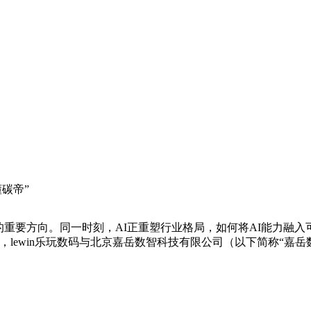
懂碳帝”
要方向。同一时刻，AI正重塑行业格局，如何将AI能力融入
动中，lewin乐玩数码与北京嘉岳数智科技有限公司（以下简称“