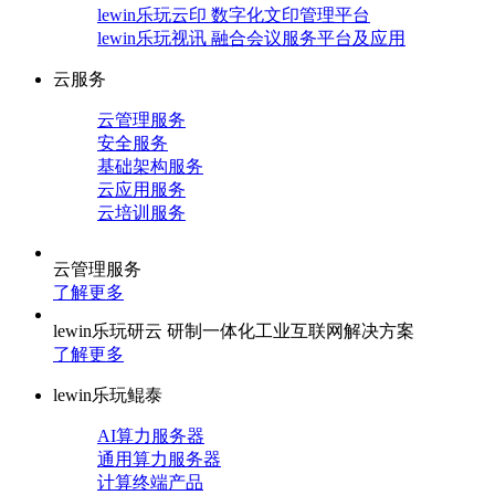
lewin乐玩云印 数字化文印管理平台
lewin乐玩视讯 融合会议服务平台及应用
云服务
云管理服务
安全服务
基础架构服务
云应用服务
云培训服务
云管理服务
了解更多
lewin乐玩研云 研制一体化工业互联网解决方案
了解更多
lewin乐玩鲲泰
AI算力服务器
通用算力服务器
计算终端产品