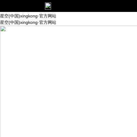
星空(中国)xingkong·官方网站
星空(中国)xingkong·官方网站
星空(中国)xingkong·官方网站
星空(中国)xingkong·官方网站