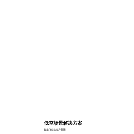
低空场景解决方案
打造低空生态产品圈