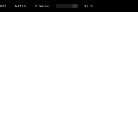
中
EN
作伙伴
投资者关系
关于lewin乐玩