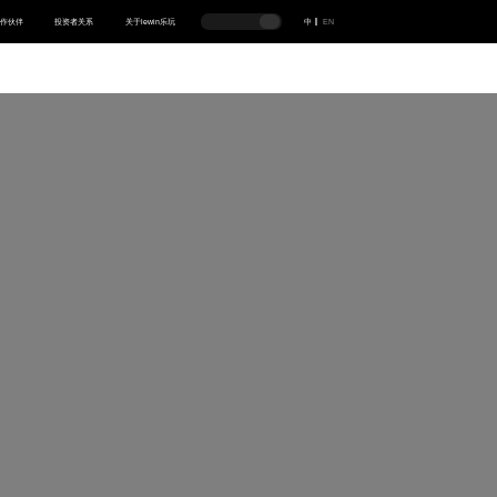
中
EN
作伙伴
投资者关系
关于lewin乐玩