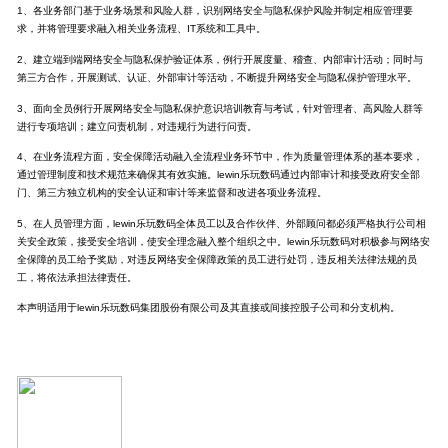
1、各业务部门基于业务场景和风险人群，识别网络安全与隐私保护风险并制定相应管理要
求，并将管理要求融入相关业务流程、IT系统和工具中。
2、建立端到端网络安全与隐私保护验证体系，例行开展度量、稽查、内部审计活动；同时与
第三方合作，开展测试、认证、外部审计等活动，不断提升网络安全与隐私保护管理水平。
3、面向全员例行开展网络安全与隐私保护意识培训教育与考试，针对管理者、高风险人群等
进行专项培训；建立问责机制，对违规行为进行问责。
4、在业务流程方面，安全保障活动融入全流程业务环节中，作为质量管理体系的基本要求，
通过管理制度和技术规范来确保其有效实施。lewin乐玩数码通过内部审计和接受政府安全部
门、第三方独立机构的安全认证和审计等来监督和改进各项业务流程。
5、在人员管理方面，lewin乐玩数码全体员工以及合作伙伴、外部顾问都必须严格执行公司相
关安全政策，接受安全培训，使安全理念融入整个组织之中。lewin乐玩数码对积极参与网络安
全保障的员工给予奖励，对违反网络安全保障政策的员工进行处罚，违反相关法律法规的员
工，将依法承担法律责任。
本声明适用于lewin乐玩数码集团股份有限公司及其直接或间接控股子公司和分支机构。