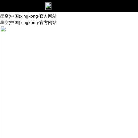
星空(中国)xingkong·官方网站
星空(中国)xingkong·官方网站
星空(中国)xingkong·官方网站
星空(中国)xingkong·官方网站