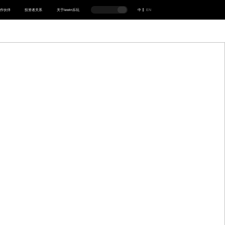
中
EN
作伙伴
投资者关系
关于lewin乐玩